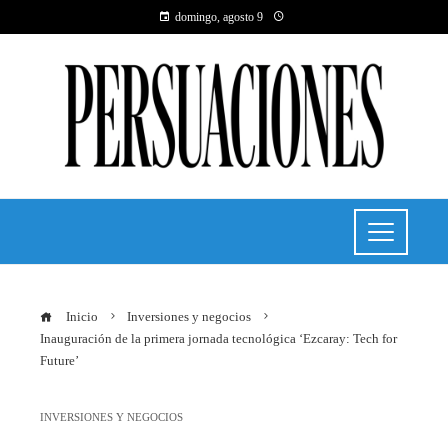
domingo, agosto 9
Inicio
Inversiones y negocios
Inauguración de la primera jornada tecnológica ‘Ezcaray: Tech for
Future’
INVERSIONES Y NEGOCIOS