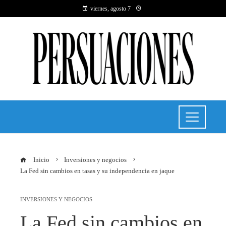
viernes, agosto 7
Inicio
Inversiones y negocios
La Fed sin cambios en tasas y su independencia en jaque
INVERSIONES Y NEGOCIOS
La Fed sin cambios en