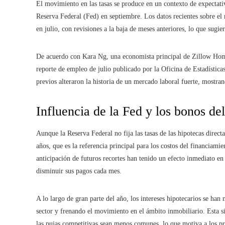
El movimiento en las tasas se produce en un contexto de expectativa
Reserva Federal (Fed) en septiembre. Los datos recientes sobre e
en julio, con revisiones a la baja de meses anteriores, lo que sugi
De acuerdo con Kara Ng, una economista principal de Zillow Home 
reporte de empleo de julio publicado por la Oficina de Estadística
previos alteraron la historia de un mercado laboral fuerte, mostra
Influencia de la Fed y los bonos de
Aunque la Reserva Federal no fija las tasas de las hipotecas direc
años, que es la referencia principal para los costos del financiami
anticipación de futuros recortes han tenido un efecto inmediato en 
disminuir sus pagos cada mes.
A lo largo de gran parte del año, los intereses hipotecarios se han
sector y frenando el movimiento en el ámbito inmobiliario. Esta s
las pujas competitivas sean menos comunes, lo que motiva a los pro