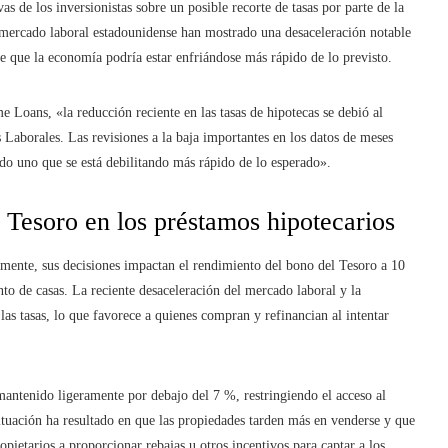
s de los inversionistas sobre un posible recorte de tasas por parte de la
l mercado laboral estadounidense han mostrado una desaceleración notable
ere que la economía podría estar enfriándose más rápido de lo previsto.
Loans, «la reducción reciente en las tasas de hipotecas se debió al
s Laborales. Las revisiones a la baja importantes en los datos de meses
ndo uno que se está debilitando más rápido de lo esperado».
l Tesoro en los préstamos hipotecarios
tamente, sus decisiones impactan el rendimiento del bono del Tesoro a 10
ento de casas. La reciente desaceleración del mercado laboral y la
las tasas, lo que favorece a quienes compran y refinancian al intentar
 mantenido ligeramente por debajo del 7 %, restringiendo el acceso al
ituación ha resultado en que las propiedades tarden más en venderse y que
pietarios a proporcionar rebajas u otros incentivos para captar a los