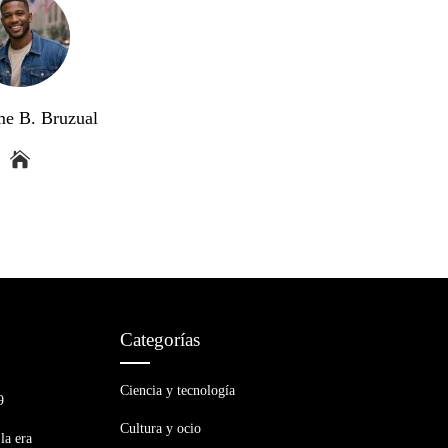
me B. Bruzual
Categorías
Ciencia y tecnología
9
Cultura y ocio
la era