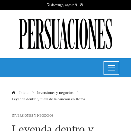
domingo, agosto 9
Inicio
Inversiones y negocios
Leyenda dentro y fuera de la canción en Roma
INVERSIONES Y NEGOCIOS
Leyenda dentro y