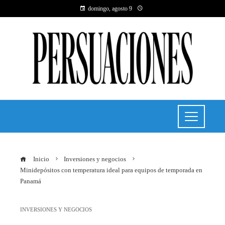
domingo, agosto 9
Inicio
Inversiones y negocios
Minidepósitos con temperatura ideal para equipos de temporada en
Panamá
INVERSIONES Y NEGOCIOS