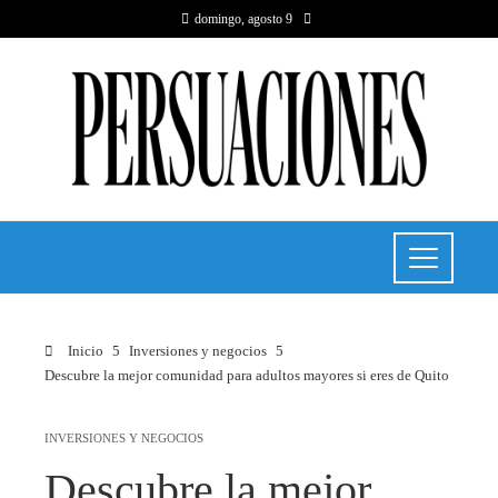
domingo, agosto 9
Inicio
Inversiones y negocios
Descubre la mejor comunidad para adultos mayores si eres de Quito
INVERSIONES Y NEGOCIOS
Descubre la mejor