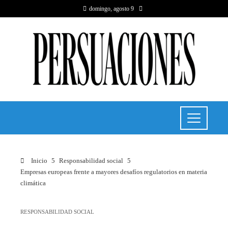
domingo, agosto 9
Inicio
Responsabilidad social
Empresas europeas frente a mayores desafíos regulatorios en materia
climática
RESPONSABILIDAD SOCIAL