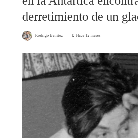
en la Antártica encontr
derretimiento de un gla
Rodrigo Benítez
Hace 12 meses