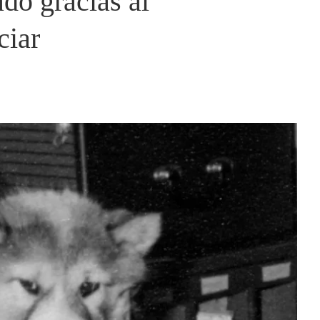
ado gracias al
ciar