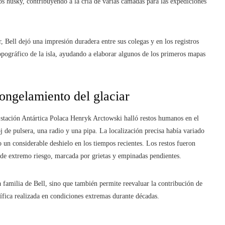
os husky, contribuyendo a la cría de varias camadas para las expediciones
 Bell dejó una impresión duradera entre sus colegas y en los registros
opográfico de la isla, ayudando a elaborar algunos de los primeros mapas
ongelamiento del glaciar
 Estación Antártica Polaca Henryk Arctowski halló restos humanos en el
 de pulsera, una radio y una pipa. La localización precisa había variado
 un considerable deshielo en los tiempos recientes. Los restos fueron
 de extremo riesgo, marcada por grietas y empinadas pendientes.
 familia de Bell, sino que también permite reevaluar la contribución de
ntífica realizada en condiciones extremas durante décadas.