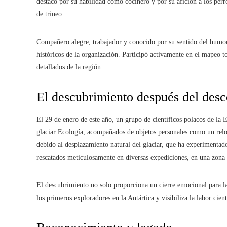
destacó por su habilidad como cocinero y por su afición a los perr
de trineo.
Compañero alegre, trabajador y conocido por su sentido del humor,
históricos de la organización. Participó activamente en el mapeo t
detallados de la región.
El descubrimiento después del desc
El 29 de enero de este año, un grupo de científicos polacos de la
glaciar Ecología, acompañados de objetos personales como un reloj
debido al desplazamiento natural del glaciar, que ha experimentado
rescatados meticulosamente en diversas expediciones, en una zona
El descubrimiento no solo proporciona un cierre emocional para la
los primeros exploradores en la Antártica y visibiliza la labor cie