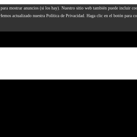
 y para mostrar anuncios (si los hay). Nuestro sitio web también puede incluir 
 Hemos actualizado nuestra Política de Privacidad. Haga clic en el botón para co
929
 la era industrial
s a fundaciones