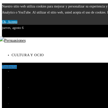
Nuestro sitio web utiliza cookies para mejorar y personalizar su experiencia
Analytics o YouTube. Al utilizar el sitio web, usted acepta el uso de cookies.
Ok, Acepto
jueves, agosto 6
CULTURA Y OCIO
Tendencias
CIENCIA Y TECNOLOGÍA
El papel del Estado en la supervisión bancaria tras la crisis de 1
Cómo los imperios construyeron vastas redes comerciales antes de
RESPONSABILIDAD SOCIAL
Las 15 donaciones individuales más grandes y sus contribucione
INVERSIONES Y NEGOCIOS
Teatros con actividad escénica ininterrumpida durante siglos