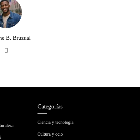
me B. Bruzual
Categorías
Ciencia y tecnología
turaleza
Cultura y ocio
9