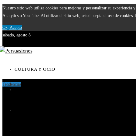
Nuestro sitio web utiliza cookies para mejorar y personalizar su experiencia
Analytics o YouTube. Al utilizar el sitio web, usted acepta el uso de cookies.
Ok, Acepto
sábado, agosto 8
CULTURA Y OCIO
Tendencias
CIENCIA Y TECNOLOGÍA
Microbiota intestinal: el ecosistema dentro de tu cuerpo
Los 10 animales que tienen los sentidos más desarrollados en la 
RESPONSABILIDAD SOCIAL
El papel del Estado en la supervisión bancaria tras la crisis de 1
INVERSIONES Y NEGOCIOS
Cómo los imperios construyeron vastas redes comerciales antes de