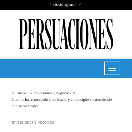
sábado, agosto 8
Inicio
Inversiones y negocios
Giannis ha retrocedido a los Bucks y Jokic sigue entreteniendo
contra los triples
INVERSIONES Y NEGOCIOS