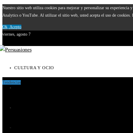
Nuestro sitio web utiliza cookies para mejorar y personalizar su experiencia
Analytics o YouTube. Al utilizar el sitio web, usted acepta el uso de cookies.
Ok, Acepto
viernes, agosto 7
CULTURA Y OCIO
Tendencias
CIENCIA Y TECNOLOGÍA
El papel del Estado en la supervisión bancaria tras la crisis de 1
Cómo los imperios construyeron vastas redes comerciales antes de
RESPONSABILIDAD SOCIAL
Las 15 donaciones individuales más grandes y sus contribucione
INVERSIONES Y NEGOCIOS
Teatros con actividad escénica ininterrumpida durante siglos