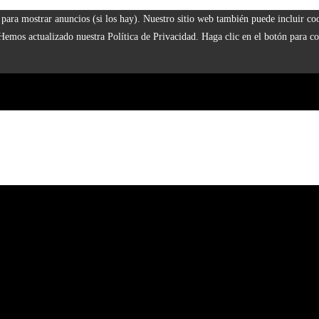
 y para mostrar anuncios (si los hay). Nuestro sitio web también puede incluir 
 Hemos actualizado nuestra Política de Privacidad. Haga clic en el botón para co
naturaleza
929
 la era industrial
s a fundaciones