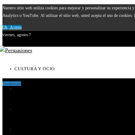
Nuestro sitio web utiliza cookies para mejorar y personalizar su experiencia
Analytics o YouTube. Al utilizar el sitio web, usted acepta el uso de cookies.
Ok, Acepto
viernes, agosto 7
CULTURA Y OCIO
Tendencias
CIENCIA Y TECNOLOGÍA
Los 10 animales que tienen los sentidos más desarrollados en la 
El papel del Estado en la supervisión bancaria tras la crisis de 1
RESPONSABILIDAD SOCIAL
Cómo los imperios construyeron vastas redes comerciales antes de
INVERSIONES Y NEGOCIOS
Las 15 donaciones individuales más grandes y sus contribucione