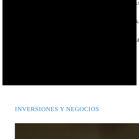
Los 10 animales que tienen los sentidos más desarrollados 
naturaleza
El papel del Estado en la supervisión bancaria tras la crisis
1929
Cómo los imperios construyeron vastas redes comerciales 
de la era industrial
Las 15 donaciones individuales más grandes y sus
contribuciones a fundaciones
INVERSIONES Y NEGOCIOS