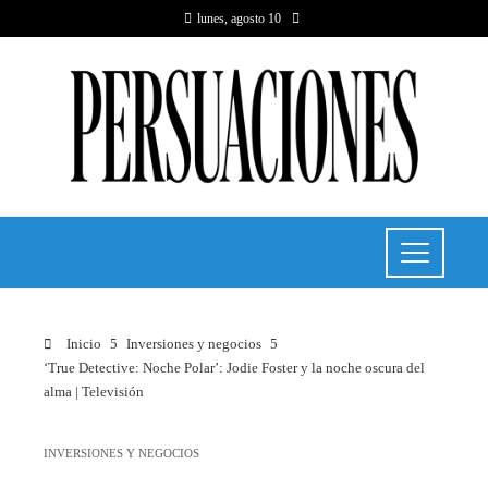
lunes, agosto 10
Inicio
Inversiones y negocios
‘True Detective: Noche Polar’: Jodie Foster y la noche oscura del
alma | Televisión
INVERSIONES Y NEGOCIOS